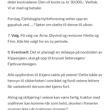
deler kostnadene. Den vil koste ca. kr 30.000,-. Vedtak.
Vi er med og betaler.
Forslag. Fjellsbygda hytteforening setter opp en
gapahuk ved…..? Søker om støtte til denne til våren.
7.
Valg.
På valg var Arne, Øyvind og revisorer Mette og
Finn. Alle ble valgt for en ny periode.
8.
Eventuelt
. Det er planlagt en skiløype på nordsiden av
Kippesjøen, skal gå opp til krysset Setervegen/
Fjellsvardevegen.
Alle oppfordres til å kjøre sakte på veiene! Dette både av
hensyn til sikkerheten i området og fordi veiene lettere
får vaskebrett dersom det kjøres fort.
Aking og skikjøring i veiene kan være farlig, traktor med
snøfreser kan komme når som helst, skovlen i freseren
stopper ikke når traktoren stopper!!