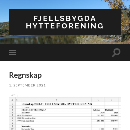
FJELLSBYGDA
HYTTEFORENING
Veksle
Veksle
søkefel
mobilmeny
Regnskap
1. SEPTEMBER 2021