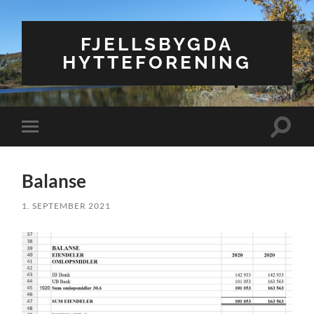
FJELLSBYGDA
HYTTEFORENING
Veksle
Veksle
søkefel
mobilmeny
Balanse
1. SEPTEMBER 2021