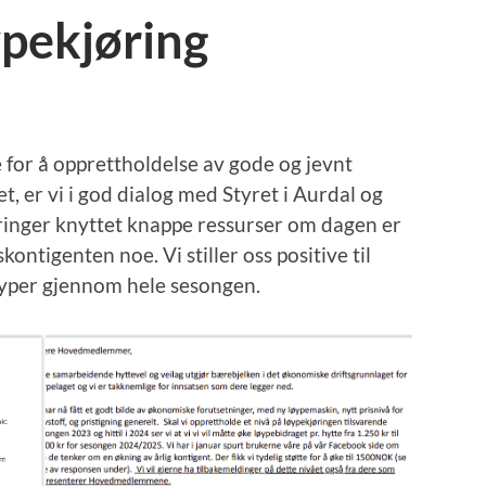
ypekjøring
 for å opprettholdelse av gode og jevnt
let, er vi i god dialog med Styret i Aurdal og
ringer knyttet knappe ressurser om dagen er
ontigenten noe. Vi stiller oss positive til
løyper gjennom hele sesongen.