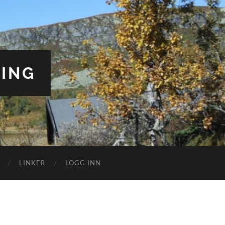
ING
LINKER
LOGG INN