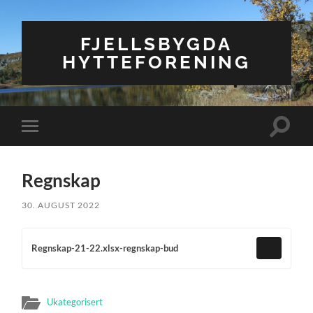
FJELLSBYGDA
HYTTEFORENING
Veksle
Veksle
søkefel
mobilmeny
Regnskap
30. AUGUST 2022
Regnskap-21-22.xlsx-regnskap-bud
Ukategorisert