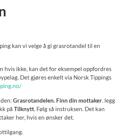
n
pping kan vi velge å gi grasrotandel til en
n hvis ikke, kan det for eksempel oppfordres
øypelag. Det gjøres enkelt via Norsk Tippings
ping.no/
siden:
Grasrotandelen. Finn din mottaker
. legg
ykk på
Tilknytt
. Følg så instruksen. Det kan
taker her, hvis en ønsker det.
ttilgang.