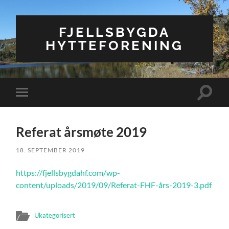
FJELLSBYGDA
HYTTEFORENING
Veksle
Veksle
søkefel
mobilmeny
Referat årsmøte 2019
18. SEPTEMBER 2019
https://fjellsbygdahf.com/wp-
content/uploads/2019/09/Referat-FHF-års-2019-3.pdf
Ukategorisert