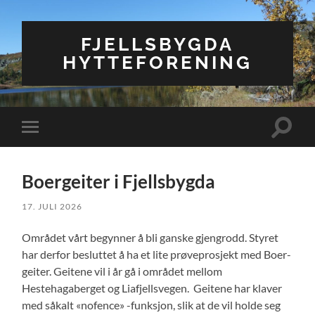
FJELLSBYGDA
HYTTEFORENING
Veksle
Veksle
søkefel
mobilmeny
Boergeiter i Fjellsbygda
17. JULI 2026
Området vårt begynner å bli ganske gjengrodd. Styret
har derfor besluttet å ha et lite prøveprosjekt med Boer-
geiter. Geitene vil i år gå i området mellom
Hestehagaberget og Liafjellsvegen. Geitene har klaver
med såkalt «nofence» -funksjon, slik at de vil holde seg