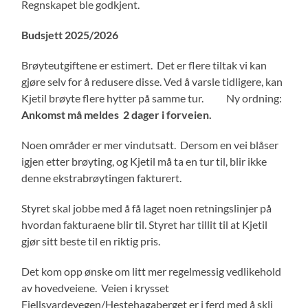
Regnskapet ble godkjent.
Budsjett 2025/2026
Brøyteutgiftene er estimert. Det er flere tiltak vi kan
gjøre selv for å redusere disse. Ved å varsle tidligere, kan
Kjetil brøyte flere hytter på samme tur. Ny ordning:
Ankomst må meldes 2 dager i forveien.
Noen områder er mer vindutsatt. Dersom en vei blåser
igjen etter brøyting, og Kjetil må ta en tur til, blir ikke
denne ekstrabrøytingen fakturert.
Styret skal jobbe med å få laget noen retningslinjer på
hvordan fakturaene blir til. Styret har tillit til at Kjetil
gjør sitt beste til en riktig pris.
Det kom opp ønske om litt mer regelmessig vedlikehold
av hovedveiene. Veien i krysset
Fjellsvardevegen/Hestehagaberget er i ferd med å skli