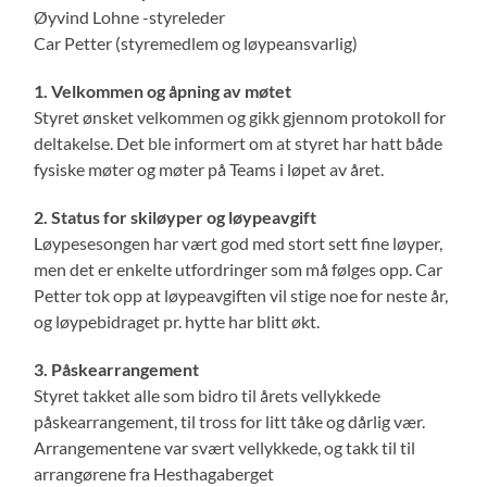
Øyvind Lohne -styreleder
Car Petter (styremedlem og løypeansvarlig)
1. Velkommen og åpning av møtet
Styret ønsket velkommen og gikk gjennom protokoll for
deltakelse. Det ble informert om at styret har hatt både
fysiske møter og møter på Teams i løpet av året.
2. Status for skiløyper og løypeavgift
Løypesesongen har vært god med stort sett fine løyper,
men det er enkelte utfordringer som må følges opp. Car
Petter tok opp at løypeavgiften vil stige noe for neste år,
og løypebidraget pr. hytte har blitt økt.
3. Påskearrangement
Styret takket alle som bidro til årets vellykkede
påskearrangement, til tross for litt tåke og dårlig vær.
Arrangementene var svært vellykkede, og takk til til
arrangørene fra Hesthagaberget