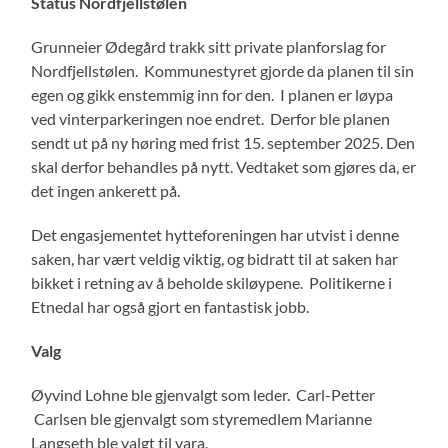
Status Nordfjellstølen
Grunneier Ødegård trakk sitt private planforslag for
Nordfjellstølen. Kommunestyret gjorde da planen til sin
egen og gikk enstemmig inn for den. I planen er løypa
ved vinterparkeringen noe endret. Derfor ble planen
sendt ut på ny høring med frist 15. september 2025. Den
skal derfor behandles på nytt. Vedtaket som gjøres da, er
det ingen ankerett på.
Det engasjementet hytteforeningen har utvist i denne
saken, har vært veldig viktig, og bidratt til at saken har
bikket i retning av å beholde skiløypene. Politikerne i
Etnedal har også gjort en fantastisk jobb.
Valg
Øyvind Lohne ble gjenvalgt som leder. Carl-Petter
Carlsen ble gjenvalgt som styremedlem Marianne
Langseth ble valgt til vara.