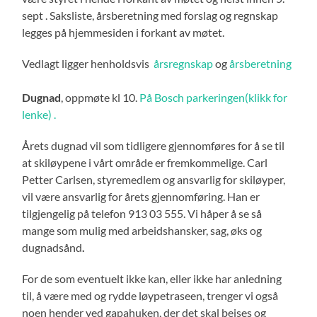
sept . Saksliste, årsberetning med forslag og regnskap
legges på hjemmesiden i forkant av møtet.
Vedlagt ligger henholdsvis
årsregnskap
og
årsberetning
Dugnad
, oppmøte kl 10.
På Bosch parkeringen(klikk for
lenke) .
Årets dugnad vil som tidligere gjennomføres for å se til
at skiløypene i vårt område er fremkommelige. Carl
Petter Carlsen, styremedlem og ansvarlig for skiløyper,
vil være ansvarlig for årets gjennomføring. Han er
tilgjengelig på telefon 913 03 555. Vi håper å se så
mange som mulig med arbeidshansker, sag, øks og
dugnadsånd
.
For de som eventuelt ikke kan, eller ikke har anledning
til, å være med og rydde løypetraseen, trenger vi også
noen hender ved gapahuken, der det skal beises og