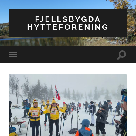
FJELLSBYGDA
HYTTEFORENING
Veksle
Veksle
søkefel
mobilmeny