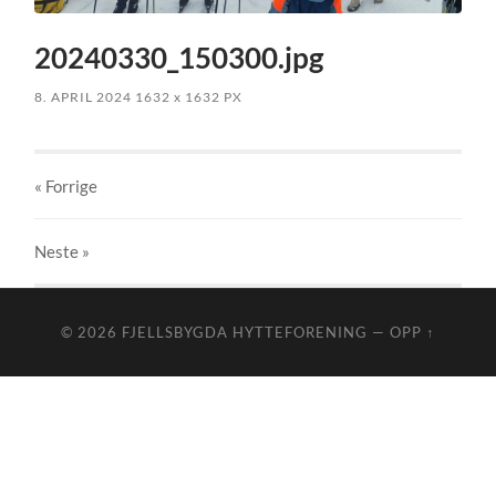
20240330_150300.jpg
8. APRIL 2024
1632
x
1632 PX
« Forrige
Neste
»
© 2026
FJELLSBYGDA HYTTEFORENING
—
OPP ↑